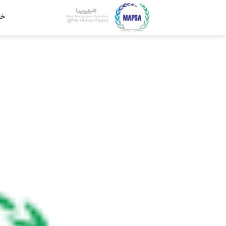
Ski
t
خا
conten