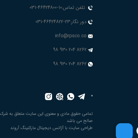
تلفن تماس:10-46424800-031
دور نگار:23-46424822-031
info@rpsco.co
8262 204 930 98
8262 204 930 98
تمامی حقوق مادی و معنوی این سایت متعلق به شرکت
صالح می باشد
طراحی سایت
با آژانس دیجیتال مارکتینگ آروند