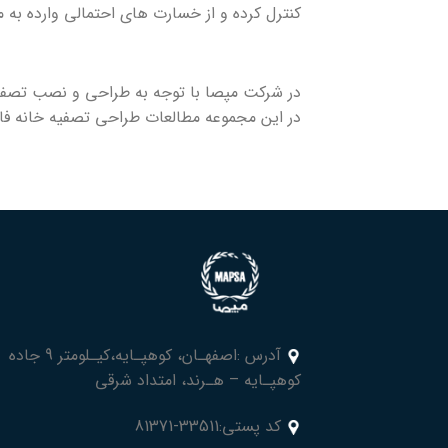
کنترل کرده و از خسارت های احتمالی وارده به
در شرکت مپصا با توجه به طراحی و نصب تصفی
در این مجموعه مطالعات طراحی تصفیه خانه فا
آدرس :اصفهـان، کوهپـایه،کیـلومتر 9 جاده
کوهپـایه – هـرند، امتداد شرقی
کد پستی:33511-81371