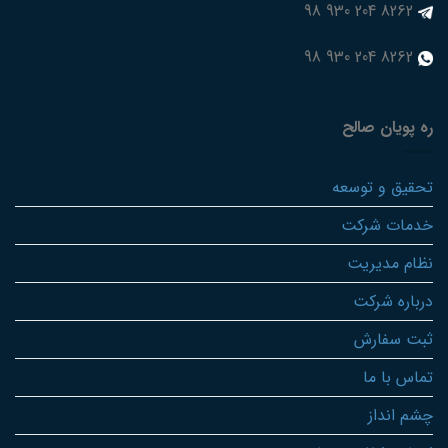
8262 204 930 98
8262 204 930 98
ره پویان صالح
تحقیق و توسعه
خدمات شرکت
نظام مدیریت
درباره شرکت
ثبت سفارش
تماس با ما
چشم انداز