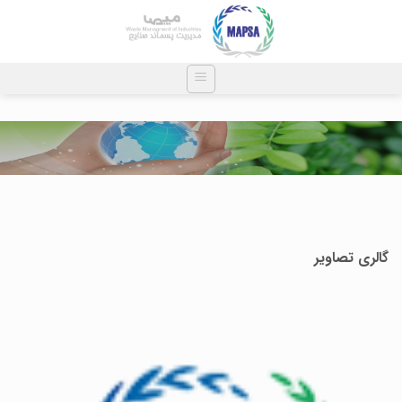
Ski
t
conten
گالری تصاویر