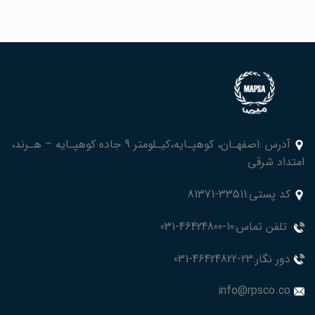
آدرس :اصفهـان، کوهپـایه،کیـلومتر 9 جاده کوهپـایه – هـرند،
امتداد شرقی
کد پستی:33511-81371
تلفن تماس:10-46424800-031
دور نگار:23-46424822-031
info@rpsco.co